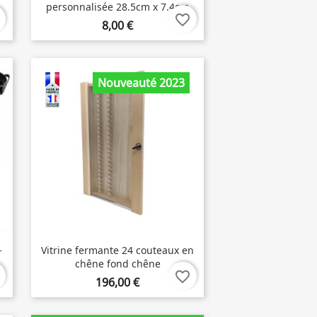
personnalisée 28.5cm x 7.4cm
favorite_border
8,00 €
Nouveauté 2023
-
Vitrine fermante 24 couteaux en
chêne fond chêne
favorite_border
196,00 €