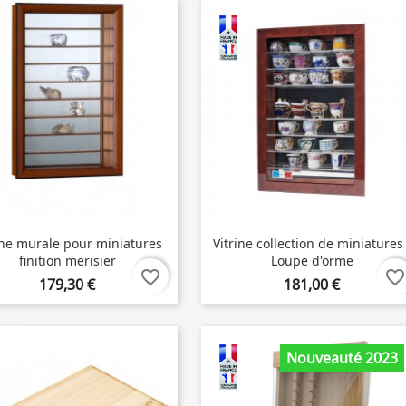
ine murale pour miniatures
Vitrine collection de miniatures 
finition merisier
Loupe d'orme
favorite_border
favorite_border
179,30 €
181,00 €
Nouveauté 2023