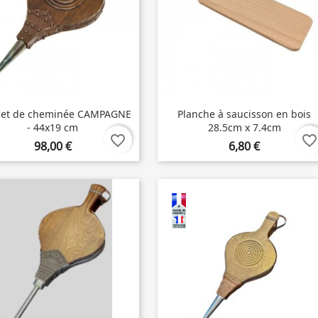
flet de cheminée CAMPAGNE
Planche à saucisson en bois
- 44x19 cm
28.5cm x 7.4cm
favorite_border
favorite_border
98,00 €
6,80 €