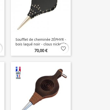
Soufflet de cheminée ZÉPHYR -
bois laqué noir - clous nickelés
favorite_border
70,00 €