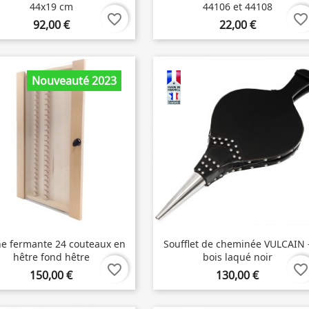
44x19 cm
44106 et 44108
favorite_border
favorite_border
92,00 €
22,00 €
Nouveauté 2023
ine fermante 24 couteaux en
Soufflet de cheminée VULCAIN 
hêtre fond hêtre
bois laqué noir
favorite_border
favorite_border
150,00 €
130,00 €