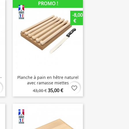
PROMO !
-8,00
€
-
Planche à pain en hêtre naturel
avec ramasse miettes
favorite_border
35,00 €
43,00 €