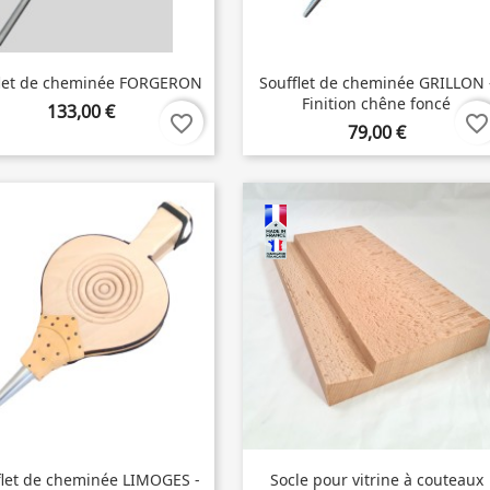
flet de cheminée FORGERON
Soufflet de cheminée GRILLON 
Finition chêne foncé
133,00 €
favorite_border
favorite_border
79,00 €
flet de cheminée LIMOGES -
Socle pour vitrine à couteaux