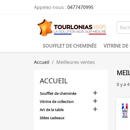
Appelez-nous :
0477470995
SOUFFLET DE CHEMINÉE
VITRINE DE
Accueil
Meilleures ventes
MEI
ACCUEIL
Il y a 

Soufflet de cheminée

Vitrine de collection

Art de la table
Idées cadeaux