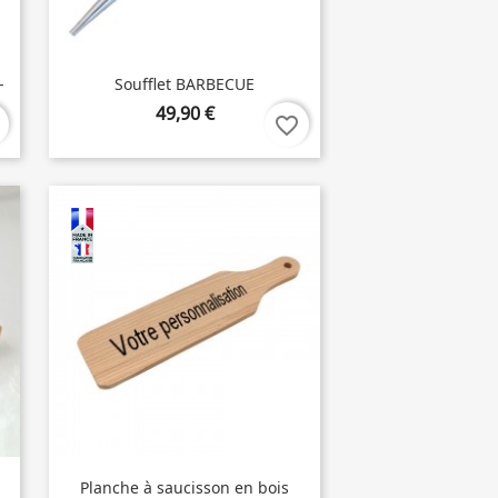
-
Soufflet BARBECUE
49,90 €
favorite_border
Planche à saucisson en bois