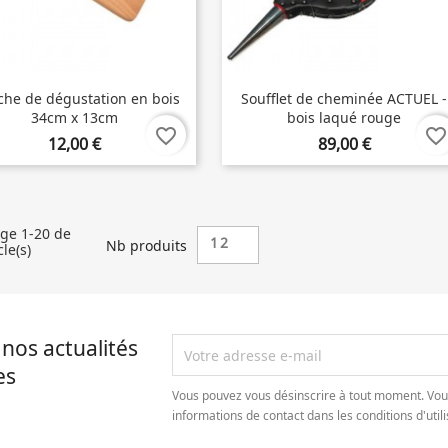
che de dégustation en bois
Soufflet de cheminée ACTUEL -
34cm x 13cm
bois laqué rouge
favorite_border
favorite_border
12,00 €
89,00 €
age 1-20 de
12
Nb produits
cle(s)
nos actualités
es
Vous pouvez vous désinscrire à tout moment. Vou
informations de contact dans les conditions d'utili