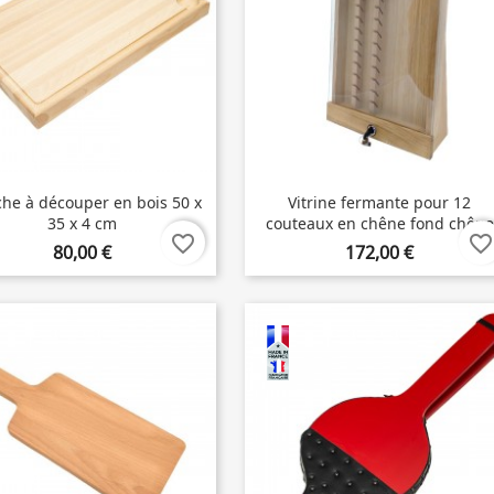
che à découper en bois 50 x
Vitrine fermante pour 12
35 x 4 cm
couteaux en chêne fond chêne
favorite_border
favorite_border
80,00 €
172,00 €