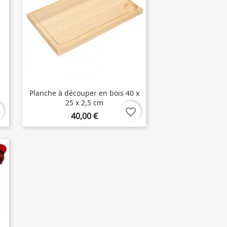
Planche à découper en bois 40 x
25 x 2,5 cm
favorite_border
40,00 €