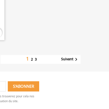
1

Suivant
2
3
s trouverez pour cela nos
sation du site.