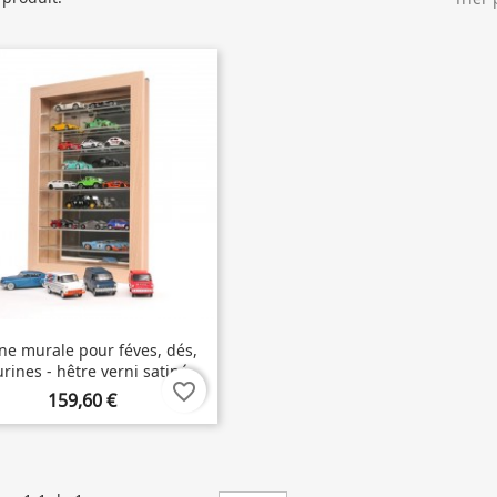
ine murale pour féves, dés,
urines - hêtre verni satiné
favorite_border
159,60 €