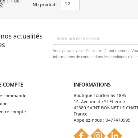
age 1-1 de 1
12
Nb produits
s)
nos actualités
es
Vous pouvez vous désinscrire à tout moment. Vou
informations de contact dans les conditions d'utili
E COMPTE
INFORMATIONS
Boutique Tourlonias 1895
 de commande
14, Avenue de St Etienne
xion
42380 SAINT BONNET LE CHAT
votre compte
France
Appelez-nous :
0477470995