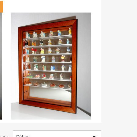

par :
Défaut