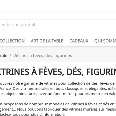
 COLLECTION
ART DE LA TABLE
CADEAUX
QUI SOMM
rale
Vitrines à fèves, dés, figurines
ITRINES À FÈVES, DÉS, FIGURI
ouvrez notre gamme de vitrines pour collection de dés, fèves de g
France. Des vitrines murales en bois, classiques et élégantes, idé
res objets miniatures, avec un fond-miroir pour les mettre en valeu
s proposons de nombreux modèles de vitrines à fèves et dés en t
gement... Nous pouvons fabriquer des vitrines murales sur mesure
tactez-nous pour plus d'information.