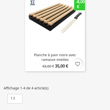
-8,00
€
Planche à pain noire avec
ramasse miettes
favorite_border
35,00 €
43,00 €
Affichage 1-4 de 4 article(s)
12