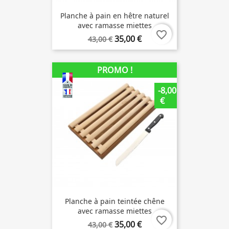
Planche à pain en hêtre naturel
avec ramasse miettes
favorite_border
35,00 €
43,00 €
PROMO !
-8,00
€
Planche à pain teintée chêne
avec ramasse miettes
favorite_border
35,00 €
43,00 €