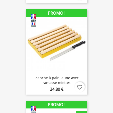
PROMO !
Planche à pain jaune avec
ramasse miettes
favorite_border
34,80 €
PROMO !