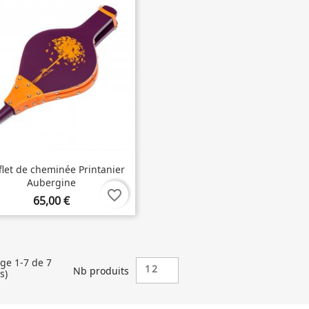
flet de cheminée Printanier
Aubergine
favorite_border
65,00 €
age 1-7 de 7
12
Nb produits
s)