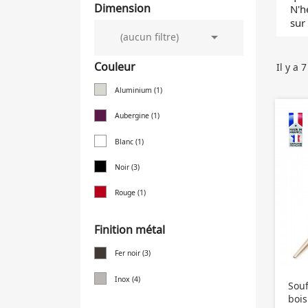
Dimension
N'h
sur

(aucun filtre)
Couleur
Il y a 
Aluminium
(1)
Aubergine
(1)
Blanc
(1)
Noir
(3)
Rouge
(1)
Finition métal
Fer noir
(3)
Inox
(4)
Souf
bois