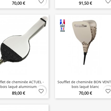
favorite_border
favorite_border
70,00 €
91,50 €
flet de cheminée ACTUEL -
Soufflet de cheminée BON VENT
bois laqué aluminium
bois laqué blanc
favorite_border
favorite_border
89,00 €
70,00 €