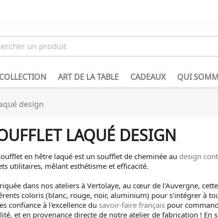
 COLLECTION
ART DE LA TABLE
CADEAUX
QUI SOMM
laqué design
OUFFLET LAQUÉ DESIGN
soufflet en hêtre laqué est un soufflet de cheminée au
design con
ts utilitaires, mêlant esthétisme et efficacité.
riquée dans nos ateliers à Vertolaye, au cœur de l'Auvergne, cet
férents coloris (blanc, rouge, noir, aluminium) pour s'intégrer à t
tes confiance à l'excellence du
savoir-faire français
pour commander
lité, et en provenance directe de notre atelier de fabrication ! En 