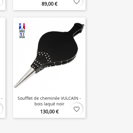
favorite_border
89,00 €
 -
Soufflet de cheminée VULCAIN -
bois laqué noir
favorite_border
130,00 €