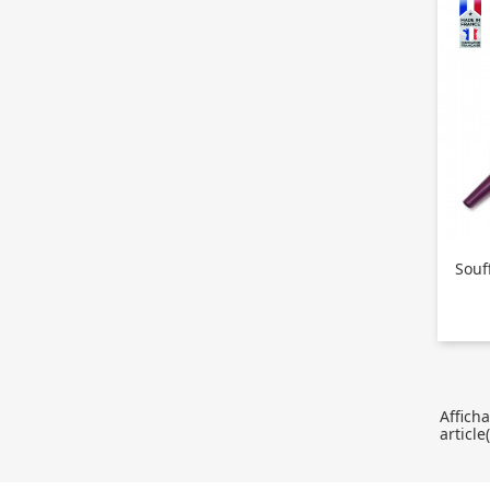
Souf
Affich
article(