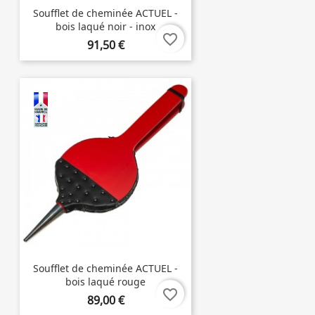
Soufflet de cheminée ACTUEL -
bois laqué noir - inox
favorite_border
91,50 €
Soufflet de cheminée ACTUEL -
bois laqué rouge
favorite_border
89,00 €