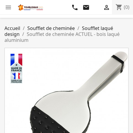
shopping_cart

phone
email

(0)
Accueil
Soufflet de cheminée
Soufflet laqué
design
Soufflet de cheminée ACTUEL - bois laqué
aluminium