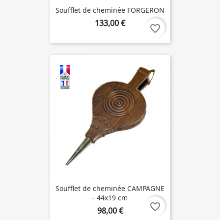
Soufflet de cheminée FORGERON
133,00 €
favorite_border
Soufflet de cheminée CAMPAGNE
- 44x19 cm
favorite_border
98,00 €