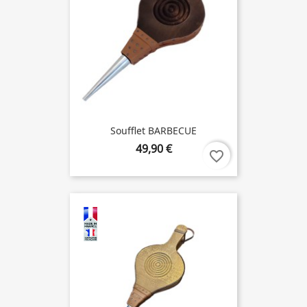
Soufflet BARBECUE
49,90 €
favorite_border