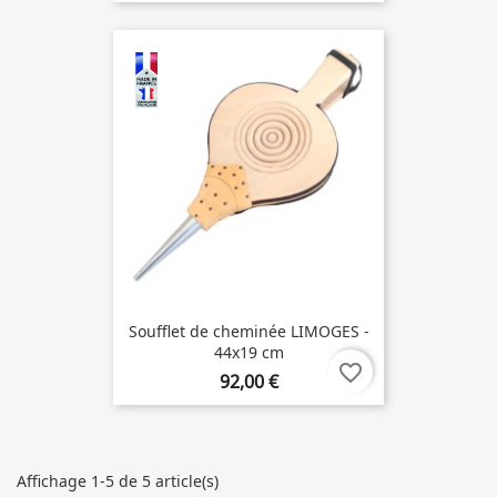
Soufflet de cheminée LIMOGES -
44x19 cm
favorite_border
92,00 €
Affichage 1-5 de 5 article(s)