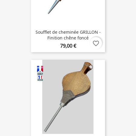
Soufflet de cheminée GRILLON -
Finition chêne foncé
favorite_border
79,00 €