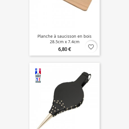
Planche à saucisson en bois
28.5cm x 7.4cm
favorite_border
6,80 €