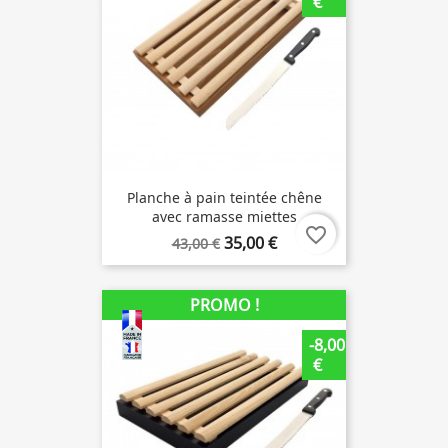
€
Planche à pain teintée chêne
avec ramasse miettes
favorite_border
35,00 €
43,00 €
PROMO !
-8,00
€