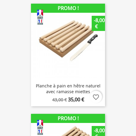
PROMO !
-8,00
€
Planche à pain en hêtre naturel
avec ramasse miettes
favorite_border
35,00 €
43,00 €
PROMO !
-8,00