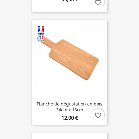
favorite_border
Planche de dégustation en bois
34cm x 13cm
favorite_border
12,00 €