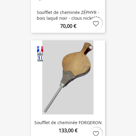
Soufflet de cheminée ZÉPHYR -
bois laqué noir - clous nickelés
favorite_border
70,00 €
Soufflet de cheminée FORGERON
133,00 €
favorite_border