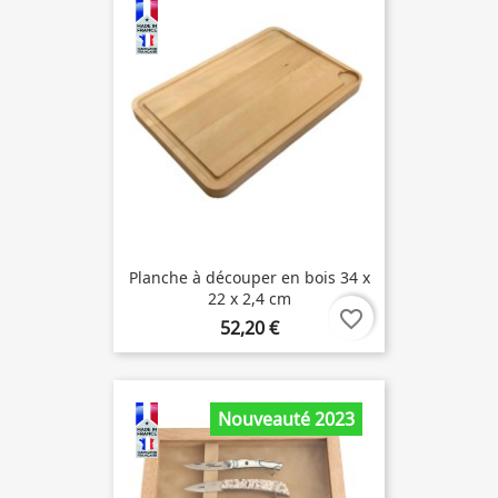
Planche à découper en bois 34 x
22 x 2,4 cm
favorite_border
52,20 €
Nouveauté 2023