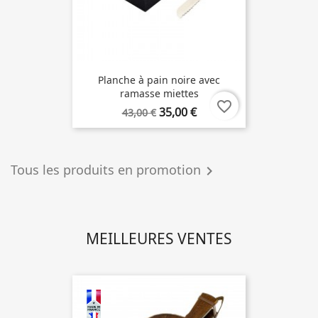
Planche à pain noire avec
ramasse miettes
favorite_border
35,00 €
43,00 €
Tous les produits en promotion

MEILLEURES VENTES