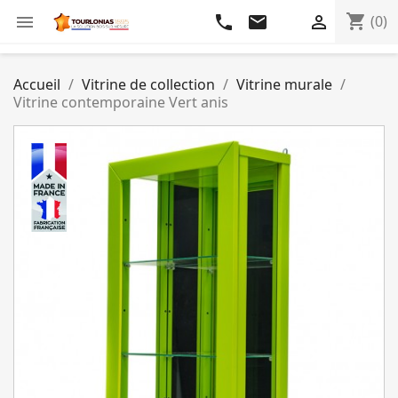
shopping_cart

phone
email

(0)
Accueil
Vitrine de collection
Vitrine murale
Vitrine contemporaine Vert anis