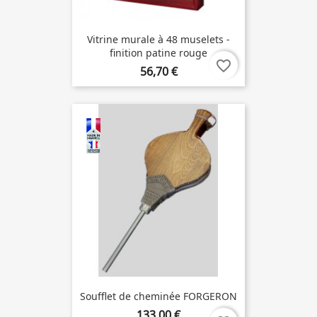
Vitrine murale à 48 muselets -
finition patine rouge
favorite_border
56,70 €
Soufflet de cheminée FORGERON
133,00 €