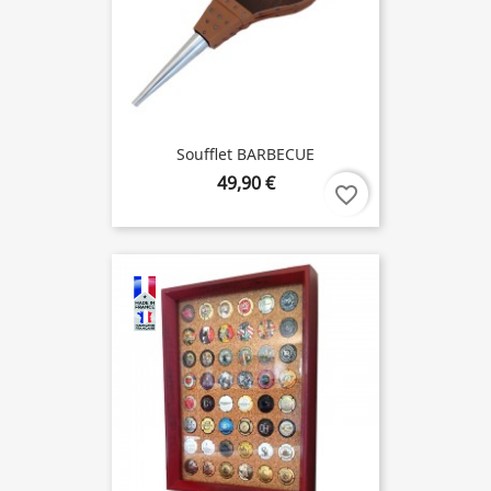
Soufflet BARBECUE
49,90 €
favorite_border