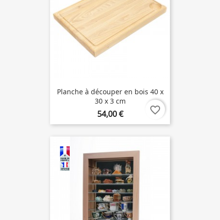
Planche à découper en bois 40 x
30 x 3 cm
favorite_border
54,00 €