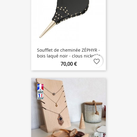
Soufflet de cheminée ZÉPHYR -
bois laqué noir - clous nickelés
favorite_border
70,00 €