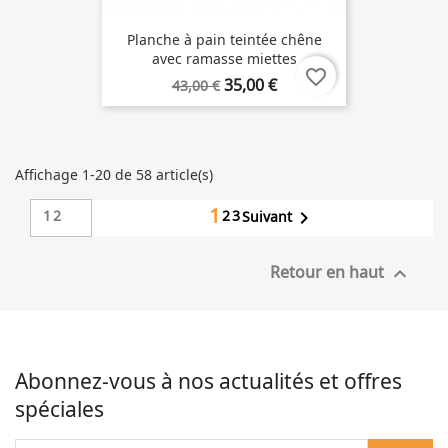
Planche à pain teintée chêne
avec ramasse miettes
favorite_border
35,00 €
43,00 €
Affichage 1-20 de 58 article(s)
1
12
2
3

Suivant
Retour en haut

Abonnez-vous à nos actualités et offres
spéciales