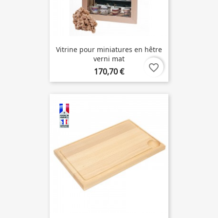
Vitrine pour miniatures en hêtre
verni mat
favorite_border
170,70 €