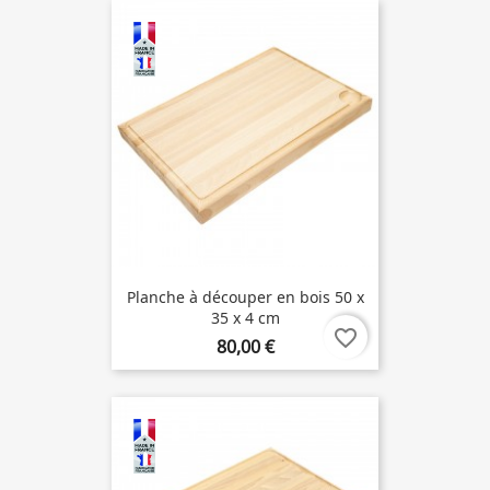
Planche à découper en bois 50 x
35 x 4 cm
favorite_border
80,00 €