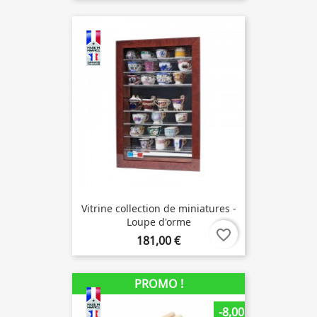
Vitrine collection de miniatures -
Loupe d'orme
favorite_border
181,00 €
PROMO !
-8,00