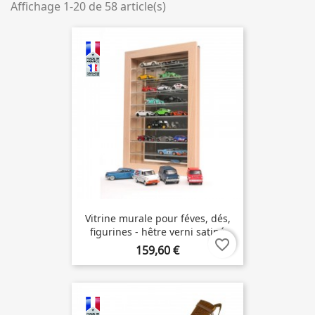
Affichage 1-20 de 58 article(s)
Vitrine murale pour féves, dés,
figurines - hêtre verni satiné
favorite_border
159,60 €