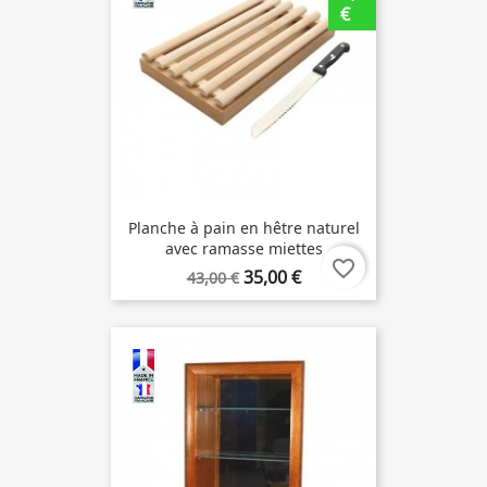
€
Planche à pain en hêtre naturel
avec ramasse miettes
favorite_border
35,00 €
43,00 €