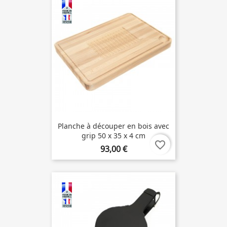
Planche à découper en bois avec
grip 50 x 35 x 4 cm
favorite_border
93,00 €