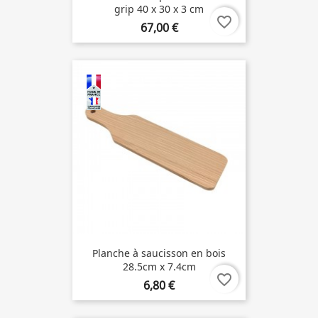
grip 40 x 30 x 3 cm
favorite_border
67,00 €
Planche à saucisson en bois
28.5cm x 7.4cm
favorite_border
6,80 €