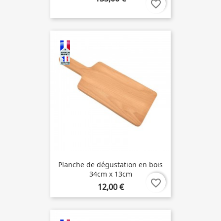
favorite_border
Planche de dégustation en bois
34cm x 13cm
favorite_border
12,00 €