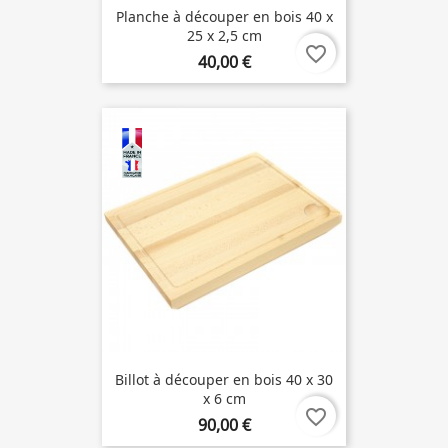
Planche à découper en bois 40 x
25 x 2,5 cm
favorite_border
40,00 €
Billot à découper en bois 40 x 30
x 6 cm
favorite_border
90,00 €