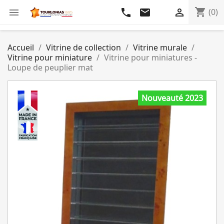
shopping_cart

phone
email

(0)
Accueil
Vitrine de collection
Vitrine murale
Vitrine pour miniature
Vitrine pour miniatures -
Loupe de peuplier mat
Nouveauté 2023