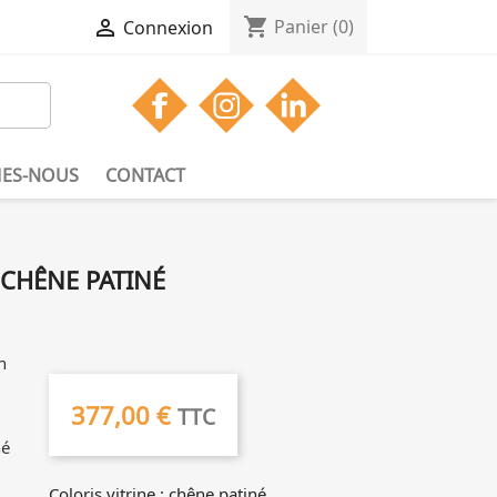
shopping_cart

Panier
(0)
Connexion
ES-NOUS
CONTACT
 CHÊNE PATINÉ
n
377,00 €
TTC
né
Coloris vitrine : chêne patiné