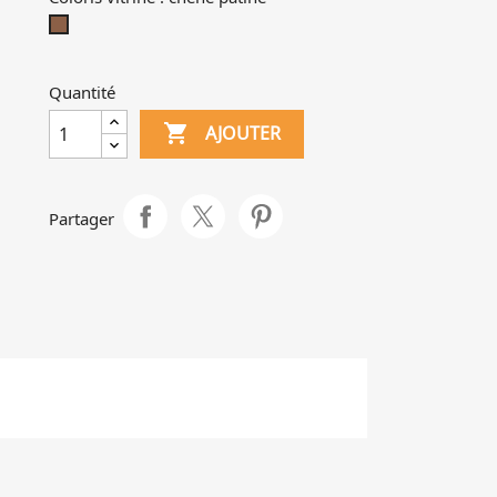
chêne
patiné
Quantité
vitrine collection verre bombé, bois
nition chêne patiné - Tourlonias

AJOUTER
Partager