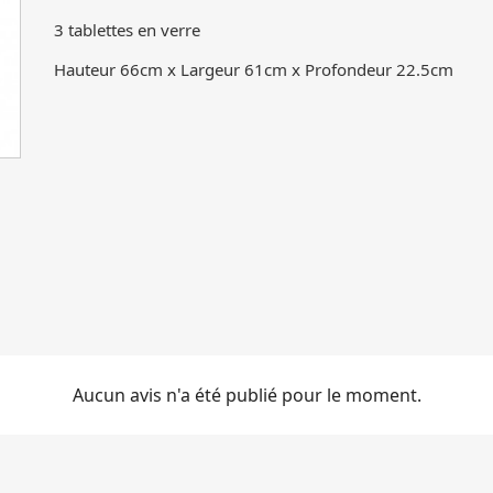
3 tablettes en verre
Hauteur 66cm x Largeur 61cm x Profondeur 22.5cm
Meuble vitrine collection verre bombé, bois
Meuble 
finition chêne patiné - Tourlonias
fi
Aucun avis n'a été publié pour le moment.